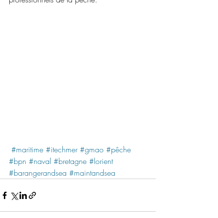
#maritime
#itechmer
#gmao
#pêche
#bpn
#naval
#bretagne
#lorient
#barangerandsea
#maintandsea